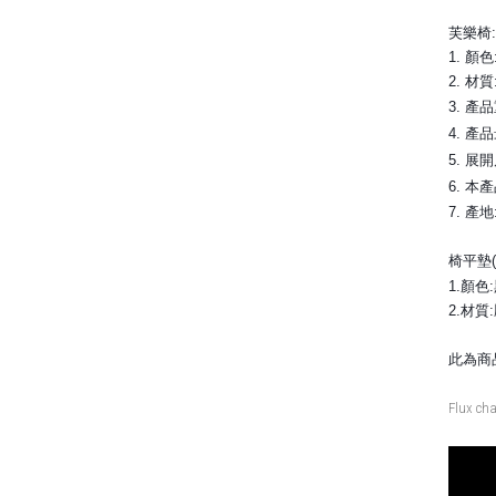
芙樂椅:
1. 顏色
2. 材
3. 產品
4. 產
5. 展開
6. 
7. 產地
椅平墊
1.顏色:
2.材質
此為商
Flux c