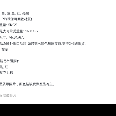
:
白, 灰,黑, 紅, 亮橘
質: PP(環保可回收材質)
重量: 5KGS
品最大可承受重量: 160KGS
尺寸: 74x84x67cm
本產品為國外進口品項,如遇需求顏色無庫存時,需待2~3週進貨.
: 荷蘭
(請另外選購)
:
黑, 紅
:壓克力棉
品展示圖片，顏色請以實際產品為主。
hair 安裝影片