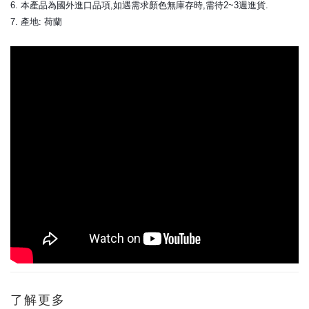
6. 本產品為國外進口品項,如遇需求顏色無庫存時,需待2~3週進貨.
7. 產地: 荷蘭
了解更多