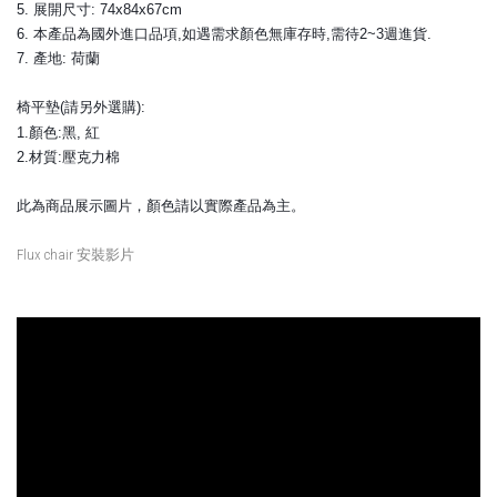
5. 展開尺寸: 74x84x67cm
6. 本產品為國外進口品項,如遇需求顏色無庫存時,需待2~3週進貨.
7. 產地: 荷蘭
椅平墊
(請另外選購)
:
1.顏色:黑, 紅
2.材質:壓克力棉
此為商品展示圖片，顏色請以實際產品為主。
Flux chair 安裝影片