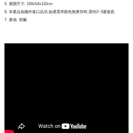
5. 展開尺寸: 100x54x110cm
6. 本產品為國外進口品項,如遇需求顏色無庫存時,需待2~3週進貨.
7. 產地: 荷蘭